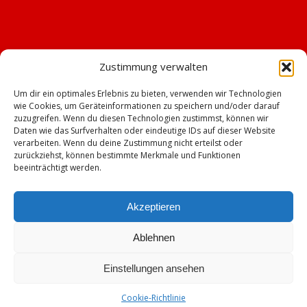
Zustimmung verwalten
Um dir ein optimales Erlebnis zu bieten, verwenden wir Technologien
wie Cookies, um Geräteinformationen zu speichern und/oder darauf
zuzugreifen. Wenn du diesen Technologien zustimmst, können wir
Daten wie das Surfverhalten oder eindeutige IDs auf dieser Website
verarbeiten. Wenn du deine Zustimmung nicht erteilst oder
zurückziehst, können bestimmte Merkmale und Funktionen
beeinträchtigt werden.
Akzeptieren
Ablehnen
© Copyright - TSV Emskirchen -
Enfold WordPress Theme by Kriesi
Einstellungen ansehen
Impressum
Datenschutz
Cookie-Richtlinie (EU)
Mitgliederbereich mit
Cookie-Richtlinie
DigiMember