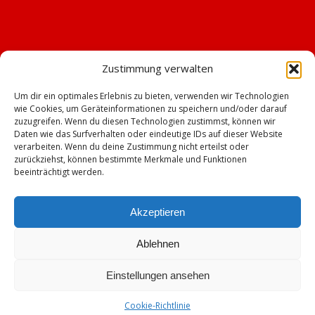
Zustimmung verwalten
Um dir ein optimales Erlebnis zu bieten, verwenden wir Technologien
wie Cookies, um Geräteinformationen zu speichern und/oder darauf
zuzugreifen. Wenn du diesen Technologien zustimmst, können wir
Daten wie das Surfverhalten oder eindeutige IDs auf dieser Website
verarbeiten. Wenn du deine Zustimmung nicht erteilst oder
zurückziehst, können bestimmte Merkmale und Funktionen
beeinträchtigt werden.
Akzeptieren
Ablehnen
© Copyright - TSV Emskirchen -
Enfold WordPress Theme by Kriesi
Einstellungen ansehen
Impressum
Datenschutz
Cookie-Richtlinie (EU)
Mitgliederbereich mit
Cookie-Richtlinie
DigiMember