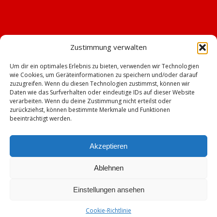
Zustimmung verwalten
Um dir ein optimales Erlebnis zu bieten, verwenden wir Technologien
wie Cookies, um Geräteinformationen zu speichern und/oder darauf
zuzugreifen. Wenn du diesen Technologien zustimmst, können wir
Daten wie das Surfverhalten oder eindeutige IDs auf dieser Website
verarbeiten. Wenn du deine Zustimmung nicht erteilst oder
zurückziehst, können bestimmte Merkmale und Funktionen
beeinträchtigt werden.
Akzeptieren
Ablehnen
© Copyright - TSV Emskirchen -
Enfold WordPress Theme by Kriesi
Einstellungen ansehen
Impressum
Datenschutz
Cookie-Richtlinie (EU)
Mitgliederbereich mit
Cookie-Richtlinie
DigiMember