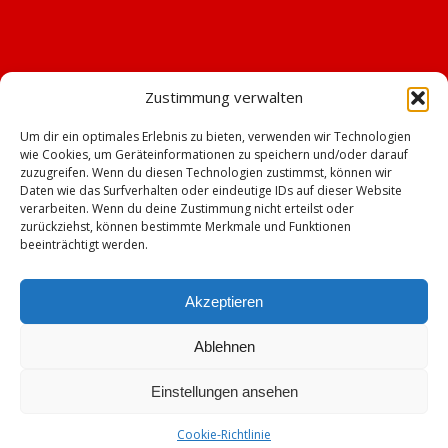
Zustimmung verwalten
Um dir ein optimales Erlebnis zu bieten, verwenden wir Technologien
wie Cookies, um Geräteinformationen zu speichern und/oder darauf
zuzugreifen. Wenn du diesen Technologien zustimmst, können wir
Daten wie das Surfverhalten oder eindeutige IDs auf dieser Website
verarbeiten. Wenn du deine Zustimmung nicht erteilst oder
zurückziehst, können bestimmte Merkmale und Funktionen
beeinträchtigt werden.
Akzeptieren
Ablehnen
© Copyright - TSV Emskirchen -
Enfold WordPress Theme by Kriesi
Einstellungen ansehen
Impressum
Datenschutz
Cookie-Richtlinie (EU)
Mitgliederbereich mit
Cookie-Richtlinie
DigiMember