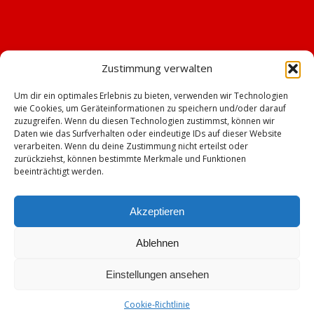
Zustimmung verwalten
Um dir ein optimales Erlebnis zu bieten, verwenden wir Technologien
wie Cookies, um Geräteinformationen zu speichern und/oder darauf
zuzugreifen. Wenn du diesen Technologien zustimmst, können wir
Daten wie das Surfverhalten oder eindeutige IDs auf dieser Website
verarbeiten. Wenn du deine Zustimmung nicht erteilst oder
zurückziehst, können bestimmte Merkmale und Funktionen
beeinträchtigt werden.
Akzeptieren
Ablehnen
© Copyright - TSV Emskirchen -
Enfold WordPress Theme by Kriesi
Einstellungen ansehen
Impressum
Datenschutz
Cookie-Richtlinie (EU)
Mitgliederbereich mit
Cookie-Richtlinie
DigiMember