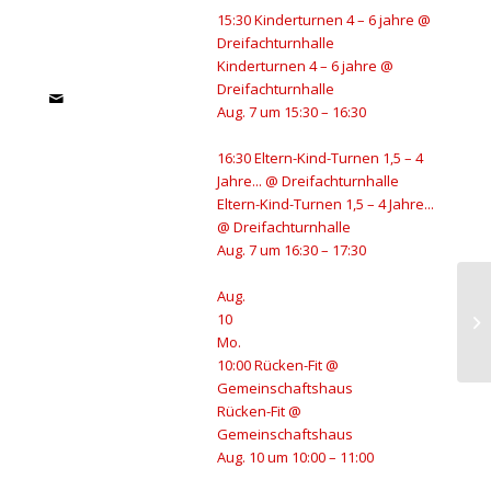
15:30
Kinderturnen 4 – 6 jahre
@
Dreifachturnhalle
Kinderturnen 4 – 6 jahre
@
Dreifachturnhalle
Aug. 7 um 15:30 – 16:30
16:30
Eltern-Kind-Turnen 1,5 – 4
Jahre...
@ Dreifachturnhalle
Eltern-Kind-Turnen 1,5 – 4 Jahre...
@ Dreifachturnhalle
Aug. 7 um 16:30 – 17:30
Aug.
10
Ko
Mo.
10:00
Rücken-Fit
@
Gemeinschaftshaus
Rücken-Fit
@
Gemeinschaftshaus
Aug. 10 um 10:00 – 11:00