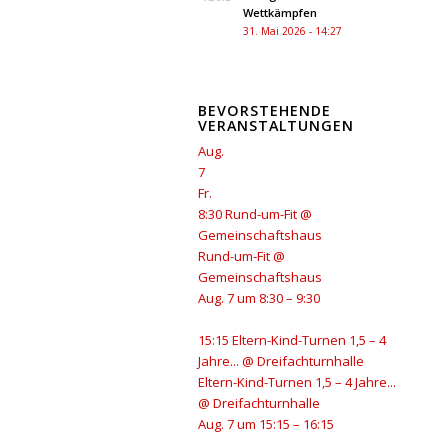
Wettkämpfen
31. Mai 2026 - 14:27
BEVORSTEHENDE
VERANSTALTUNGEN
Aug.
7
Fr.
8:30
Rund-um-Fit
@
Gemeinschaftshaus
Rund-um-Fit
@
Gemeinschaftshaus
Aug. 7 um 8:30 – 9:30
15:15
Eltern-Kind-Turnen 1,5 – 4
Jahre...
@ Dreifachturnhalle
Eltern-Kind-Turnen 1,5 – 4 Jahre...
@ Dreifachturnhalle
Aug. 7 um 15:15 – 16:15