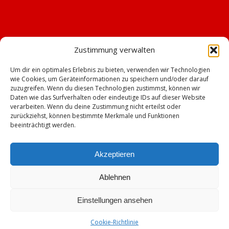
Zustimmung verwalten
Um dir ein optimales Erlebnis zu bieten, verwenden wir Technologien
wie Cookies, um Geräteinformationen zu speichern und/oder darauf
zuzugreifen. Wenn du diesen Technologien zustimmst, können wir
Daten wie das Surfverhalten oder eindeutige IDs auf dieser Website
verarbeiten. Wenn du deine Zustimmung nicht erteilst oder
zurückziehst, können bestimmte Merkmale und Funktionen
beeinträchtigt werden.
Akzeptieren
Ablehnen
© Copyright - TSV Emskirchen -
Enfold WordPress Theme by Kriesi
Einstellungen ansehen
Impressum
Datenschutz
Cookie-Richtlinie (EU)
Mitgliederbereich mit
Cookie-Richtlinie
DigiMember