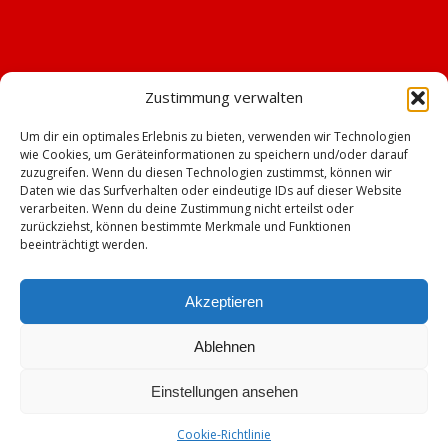
Zustimmung verwalten
Um dir ein optimales Erlebnis zu bieten, verwenden wir Technologien
wie Cookies, um Geräteinformationen zu speichern und/oder darauf
zuzugreifen. Wenn du diesen Technologien zustimmst, können wir
Daten wie das Surfverhalten oder eindeutige IDs auf dieser Website
verarbeiten. Wenn du deine Zustimmung nicht erteilst oder
zurückziehst, können bestimmte Merkmale und Funktionen
beeinträchtigt werden.
Akzeptieren
Ablehnen
© Copyright - TSV Emskirchen -
Enfold WordPress Theme by Kriesi
Einstellungen ansehen
Impressum
Datenschutz
Cookie-Richtlinie (EU)
Mitgliederbereich mit
Cookie-Richtlinie
DigiMember