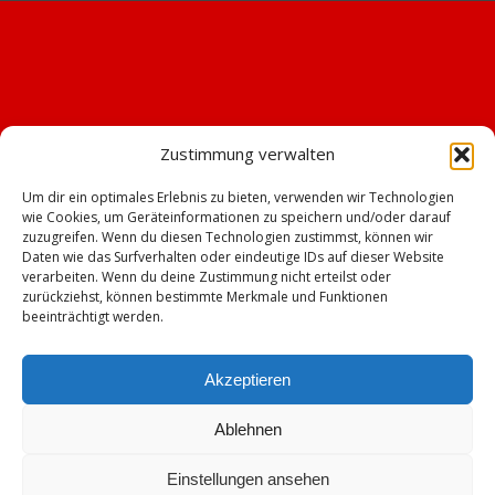
Zustimmung verwalten
Um dir ein optimales Erlebnis zu bieten, verwenden wir Technologien
wie Cookies, um Geräteinformationen zu speichern und/oder darauf
zuzugreifen. Wenn du diesen Technologien zustimmst, können wir
Daten wie das Surfverhalten oder eindeutige IDs auf dieser Website
verarbeiten. Wenn du deine Zustimmung nicht erteilst oder
zurückziehst, können bestimmte Merkmale und Funktionen
beeinträchtigt werden.
Akzeptieren
Ablehnen
© Copyright - TSV Emskirchen -
Enfold WordPress Theme by Kriesi
Einstellungen ansehen
Impressum
Datenschutz
Cookie-Richtlinie (EU)