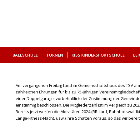
BALLSCHULE
TURNEN
KISS KINDERSPORTSCHULE
LE
SUCHE
Am vergangenen Freitag fand im Gemeinschaftshaus des TSV am
zahlreichen Ehrungen für bis zu 75-jährigen Vereinsmitgliedsc
einer Doppelgarage, vorbehaltlich der Zustimmung der Gemeinde, 
einstimmig beschlossen. Die Mitgliederzahl ist im Vergleich zu 20
Bereits jetzt werfen die Aktivitäten 2024 (RR-Lauf, Bahnhofswal
Lange-Fitness-Nacht, usw.) ihre Schatten voraus, so das wir berei