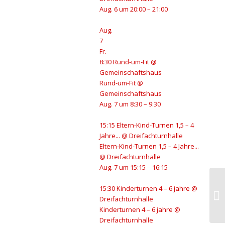
Aug. 6 um 20:00 – 21:00
Aug.
7
Fr.
8:30
Rund-um-Fit
@
Gemeinschaftshaus
Rund-um-Fit
@
Gemeinschaftshaus
Aug. 7 um 8:30 – 9:30
15:15
Eltern-Kind-Turnen 1,5 – 4
Jahre...
@ Dreifachturnhalle
Eltern-Kind-Turnen 1,5 – 4 Jahre...
@ Dreifachturnhalle
Aug. 7 um 15:15 – 16:15
15:30
Kinderturnen 4 – 6 jahre
@
Au
Dreifachturnhalle
Kinderturnen 4 – 6 jahre
@
Dreifachturnhalle