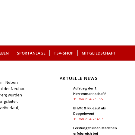
EBEN
SPORTANLAGE
TSV-SHOP
MITGLIEDSCHAFT
AKTUELLE NEWS
mm. Neben
Aufstieg der 1.
ohl der Neubau
Herrenmannschaft!
hren) wurden
31. Mai 2026 - 15:55
ngsleiter.
weiherlauf,
BHWK & RR-Lauf als
Doppelevent
31. Mai 2026 - 14:57
Leistungsturnen Mädchen
erfolgreich bei