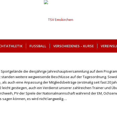
ICHTATHLETIK
FUSSBALL
VERSCHIEDENES – KURSE
VEREINSL
 Sportgelände die diesjährige Jahreshauptversammlung auf dem Progra
haft standen weitere wegweisende Beschlüsse auf der Tagesordnung. Sow
als auch eine Anpassung der Mitgliedsbeiträge (erstmalig seit fast 20 Ja
22 leicht gestiegen, auch ein Verdienst unserer zahlreichen Trainer und Übu
dkirchweih, PV-der Spiele der Nationalmannschaft während der EM, Ochsen
ts sagen können, es wird nicht langweilig….